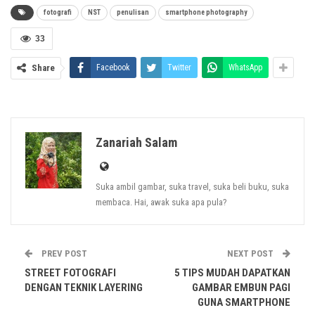
2. Buat komposisi yang mudah
fotografi
NST
penulisan
smartphone photography
3. Guna apps yang tersedia ada dalam smartphone. Contoh
33
apps silky water dalam Huawei
Share
Facebook
Twitter
WhatsApp
4. Gunakan elemen reflection
5. Menyelusuri dunia kecil sang bunga dan serangga
Paparan penuh ada dalam NST.
Zanariah Salam
Suka ambil gambar, suka travel, suka beli buku, suka
membaca. Hai, awak suka apa pula?
PREV POST
NEXT POST
STREET FOTOGRAFI
5 TIPS MUDAH DAPATKAN
DENGAN TEKNIK LAYERING
GAMBAR EMBUN PAGI
GUNA SMARTPHONE