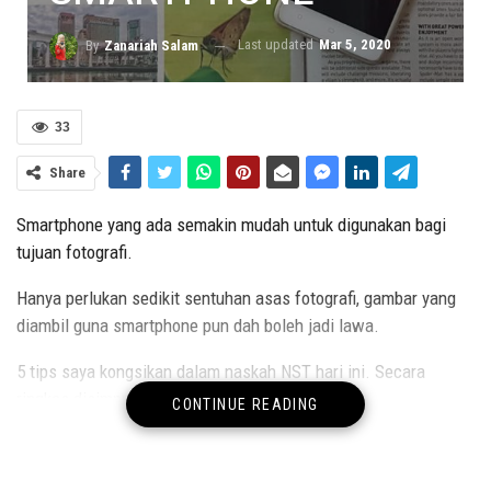
Last updated
Mar 5, 2020
By
Zanariah Salam
33
Share
Smartphone yang ada semakin mudah untuk digunakan bagi
tujuan fotografi.
Hanya perlukan sedikit sentuhan asas fotografi, gambar yang
diambil guna smartphone pun dah boleh jadi lawa.
5 tips saya kongsikan dalam naskah NST hari ini. Secara
ringkas disimpulkan dengan
CONTINUE READING
1. Bermain dengan warna