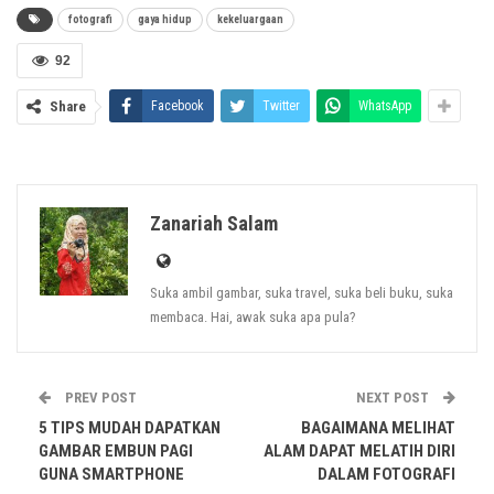
fotografi
gaya hidup
kekeluargaan
92
Share
Facebook
Twitter
WhatsApp
Sempat riki sekejap info pasal basikal tanpa pedal ini. Menarik
info yang dapat.
Basikal tanpa pedal ini dikenali juga sebagai balance bike atau
pushbike. Jadinya, ia semata-mata ada badan basikal, tayar
Zanariah Salam
dan handle sahaja. Seringkas penciptaan untuk
mempercepatkan proses pembelajaran kanak-kanak untuk
Suka ambil gambar, suka travel, suka beli buku, suka
mahir berbasikal dengan belajar mengimbang sahaja.
membaca. Hai, awak suka apa pula?
Tunggang dan terus gerakkan guna kaki.
Basikal ini
PREV POST
NEXT POST
1. Ringan
5 TIPS MUDAH DAPATKAN
BAGAIMANA MELIHAT
Berat hanya lebih kurang 2kg sahaja. Mereka boleh angkat dan
GAMBAR EMBUN PAGI
ALAM DAPAT MELATIH DIRI
GUNA SMARTPHONE
DALAM FOTOGRAFI
bawa sendiri. Dan sekaligus mereka tidak akan mudah rasa