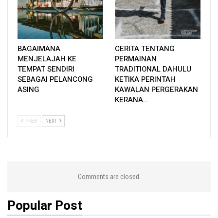
BAGAIMANA
CERITA TENTANG
MENJELAJAH KE
PERMAINAN
TEMPAT SENDIRI
TRADITIONAL DAHULU
SEBAGAI PELANCONG
KETIKA PERINTAH
ASING
KAWALAN PERGERAKAN
KERANA…
PREV
NEXT
3. Boleh digunakan seawal usia 18 bulan
Salah satu cara nak elakkan mereka mengadap gadjet di usia
muda. Comel tengok anak-anak kecil ni bawa basikal dengan
gaya masing-masing. Leka tengok diaorang menolak basikal
dengan kaki. Bersungguh-sungguh betul. Semangat mereka ni.
Comments are closed.
Popular Post