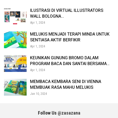
ILUSTRASI DI VIRTUAL ILLUSTRATORS
WALL BOLOGNA…
Apr 1, 2024
MELUKIS MENJADI TERAPI MINDA UNTUK
SENTIASA AKTIF BERFIKIR
Apr 1, 2024
4. Selamat
Ia mempunyai tempat duduk yang direkabentuk lebih rendah
KEUNIKAN GUNUNG BROMO DALAM
PROGRAM BACA DAN SANTAI BERSAMA…
berbanding basikal biasa. Sekaligus membolehkan kaki kanak-
kanak menyentuh tanah sesuai dengan usia mereka. Boleh
Apr 1, 2024
dikatakan basikal yang boleh dilaraskan juga lah.
MEMBACA KEMBARA SENI DI VIENNA
MEMBUAK RASA MAHU MELUKIS
Jan 10, 2024
Follow Us
@zasazana