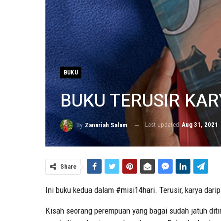
BUKU
BUKU TERUSIR KA
Last updated
Aug 31, 2021
By
Zanariah Salam
Share
Ini buku kedua dalam
#misi14hari
. Terusir, karya da
Kisah seorang perempuan yang bagai sudah jatuh ditim