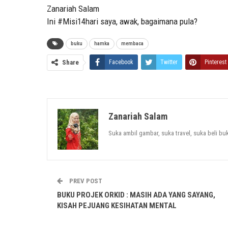
Zanariah Salam
Ini #Misi14hari saya, awak, bagaimana pula?
buku
hamka
membaca
Share
Facebook
Twitter
Pinterest
Zanariah Salam
Suka ambil gambar, suka travel, suka beli b
PREV POST
BUKU PROJEK ORKID : MASIH ADA YANG SAYANG,
KISAH PEJUANG KESIHATAN MENTAL