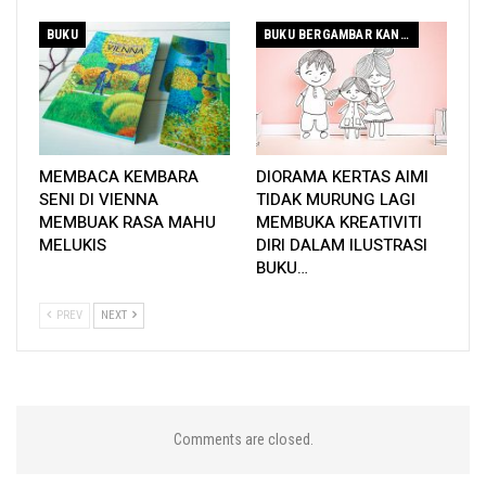
BUKU
BUKU BERGAMBAR KANAK-KANAK
MEMBACA KEMBARA
DIORAMA KERTAS AIMI
SENI DI VIENNA
TIDAK MURUNG LAGI
Kombo buku Membaca yang harus ada dalam koleksi.
MEMBUAK RASA MAHU
MEMBUKA KREATIVITI
MELUKIS
DIRI DALAM ILUSTRASI
BUKU…
PREV
NEXT
Comments are closed.