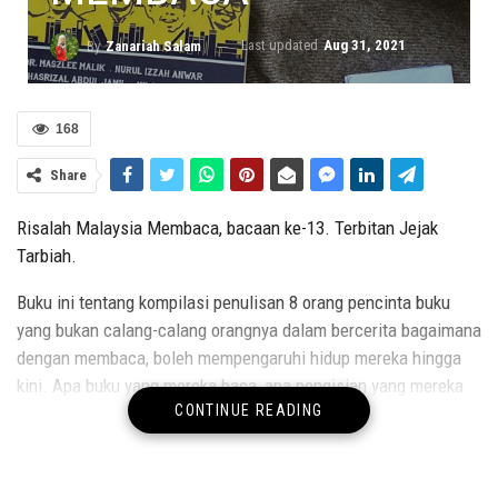
Last updated
Aug 31, 2021
By
Zanariah Salam
168
Share
Risalah Malaysia Membaca, bacaan ke-13. Terbitan Jejak
Tarbiah.
Buku ini tentang kompilasi penulisan 8 orang pencinta buku
yang bukan calang-calang orangnya dalam bercerita bagaimana
dengan membaca, boleh mempengaruhi hidup mereka hingga
kini. Apa buku yang mereka baca, apa pengisian yang mereka
CONTINUE READING
perolehi dan bagaimana begitu bersemangat untuk terus
membaca tanpa jemu. Ada pemangkin yang mereka pegang?.
Seperti pesan Hamka,