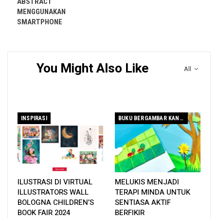
ABSTRACT
yang tinggi. Ciri-ciri ini tidak lain tidak bukan,
MENGGUNAKAN
SMARTPHONE
hanya lahir daripada tabiat membaca.
You Might Also Like
All
Buku yang harus dibaca untuk menjentik rasa kecintaan dengan
membaca. Malah buku ini wajib kalian ada beserta dua buah
buku lain,
Projek Bibliofil
dan
Aku Mahu Membaca 1000
Tahun Lagi
. Kedua-dua buah buku ini saya sudah baca
INSPIRASI
BUKU BERGAMBAR KANAK-KANAK
sebelum ini. Berkait antara satu sama lain dalam
menyemarakkan rasa untuk terus membaca.
ILUSTRASI DI VIRTUAL
MELUKIS MENJADI
ILLUSTRATORS WALL
TERAPI MINDA UNTUK
BOLOGNA CHILDREN’S
SENTIASA AKTIF
BOOK FAIR 2024
BERFIKIR