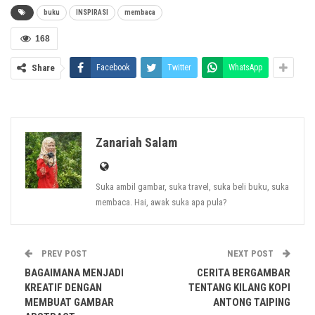
buku
INSPIRASI
membaca
168
Share
Facebook
Twitter
WhatsApp
Membaca buku-buku yang baik bererti memberi
makanan rohani yang baik.
Zanariah Salam
Membaca itu jambatan ilmu. Ungkapan yang kita sering dengar
Suka ambil gambar, suka travel, suka beli buku, suka
ketika di sekolah. Namun, kenapa masih rasa malas membaca?
membaca. Hai, awak suka apa pula?
PREV POST
NEXT POST
BAGAIMANA MENJADI
CERITA BERGAMBAR
Tidak wujud negara maju sekiranya tiada
KREATIF DENGAN
TENTANG KILANG KOPI
generasi muda yang bersahsiah mulia, berfikir
MEMBUAT GAMBAR
ANTONG TAIPING
matang dan mempunyai ilmu pengetahuan