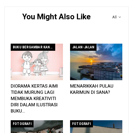
dan pintu rumah. Sebagai contoh, kebetulan, kucing duduk di
tengah-tengah pintu ketika jam 9 pagi begini.
You Might Also Like
All
BUKU BERGAMBAR KANAK-KANAK
JALAN-JALAN
DIORAMA KERTAS AIMI
MENARIKKAH PULAU
TIDAK MURUNG LAGI
KARIMUN DI SANA?
MEMBUKA KREATIVITI
DIRI DALAM ILUSTRASI
Si Pika duduk di hadapan pintu. Cahaya matahari di belakangnya memberikan
BUKU…
effect seakan backlight padanya, dan saya masukkan sekali reflection yang wujud
di lantai.
FOTOGRAFI
FOTOGRAFI
3. Sudah dapat satu aksi kucing, terus ikut ke mana kucing