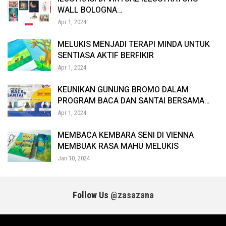
memang akan mencabar daya kreativiti kita untuk bermain
WALL BOLOGNA…
dengan cahaya, emosi, komposisi dan juga gambar bagaimana
Apr 1, 2024
yang ingin dirakamkan. Jika perlu, tunggu dan perhatikan aksi
MELUKIS MENJADI TERAPI MINDA UNTUK
mereka seterusnya. Pandang kucing dari atas, mahupun selari
SENTIASA AKTIF BERFIKIR
dengannya seolah-olah kita duduk sama level dengan
Apr 1, 2024
ketinggian kucing.
KEUNIKAN GUNUNG BROMO DALAM
PROGRAM BACA DAN SANTAI BERSAMA…
Apr 1, 2024
MEMBACA KEMBARA SENI DI VIENNA
MEMBUAK RASA MAHU MELUKIS
Jan 10, 2024
Follow Us
@zasazana