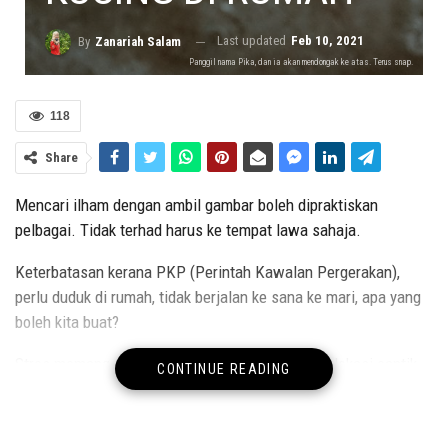
Last updated
Feb 10, 2021
By
Zanariah Salam
Panggil nama Pika, dan ia akan mendongak ke atas. Terus snap.
118
Share
Mencari ilham dengan ambil gambar boleh dipraktiskan
pelbagai. Tidak terhad harus ke tempat lawa sahaja.
Keterbatasan kerana PKP (Perintah Kawalan Pergerakan),
perlu duduk di rumah, tidak berjalan ke sana ke mari, apa yang
boleh kita buat?
Stres memang stres, sebab tak boleh nak rakam lokasi cantik-
CONTINUE READING
cantik di luar sana.
Boleh bermula di sekeliling rumah sebagai permulaan