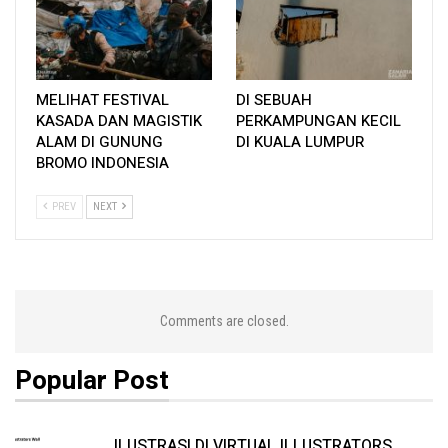
pergi. Makan dan bermain. Lihat kembali di mana ia duduk.
Pandang juga jatuhan cahaya yang wujud dan segala macam
kelakuannya.
MELIHAT FESTIVAL
DI SEBUAH
KASADA DAN MAGISTIK
PERKAMPUNGAN KECIL
ALAM DI GUNUNG
DI KUALA LUMPUR
BROMO INDONESIA
PREV
NEXT
Comments are closed.
Popular Post
Ketika Pika asyik makan. Saya gunakan tayar motorsikal membentuk framing
kepada si Pika.
4. Terus rakam aksi mereka sepuas-puasnya. Waktu ini
ILUSTRASI DI VIRTUAL ILLUSTRATORS